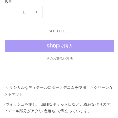
ー
ー
数量
シ
シ
ョ
ョ
ン
ン
ZIP
ZIP
は
は
DENIM
売
売
DENIM
り
り
WORK
WORK
切
切
JACKET
れ
れ
JACKET
SOLD OUT
て
て
/
/
い
い
navy
る
る
navy
か
か
の
の
販
販
売
売
数
数
で
で
別のお支払い方法
き
き
量
量
ま
ま
を
を
せ
せ
ん
ん
減
増
ら
や
す
す
-クラシカルなディテールにダークデニムを使用したクリーンな
ジャケット
-ウォッシュを施し、 繊細なポケット口など、繊細な作りのデ
ィテール部分がアタリ(色落ち)で際立っています。