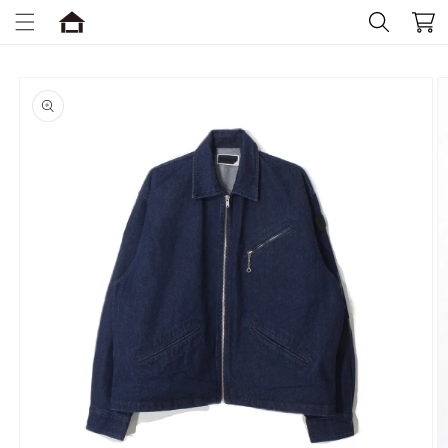
コンテ
ー
ンツに
進む
ト
商品情
報にス
キップ