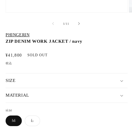
モ
ー
の
1
/
11
ダ
ル
PHINGERIN
で
メ
ZIP DENIM WORK JACKET / navy
デ
ィ
通
¥41,800
SOLD OUT
ア
常
(1)
(2
税込
を
価
開
格
く
SIZE
MATERIAL
size
バ
バ
M
L
リ
リ
エ
エ