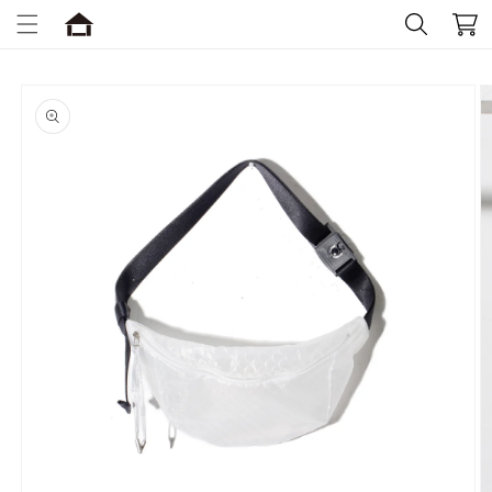
コンテ
ー
ンツに
進む
ト
商品情
報にス
キップ