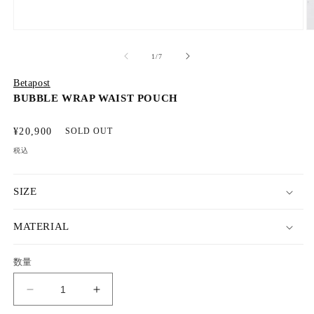
モ
ー
の
1
/
7
ダ
ル
Betapost
で
メ
BUBBLE WRAP WAIST POUCH
デ
ィ
通
¥20,900
SOLD OUT
ア
常
(1)
(2
税込
を
価
開
格
く
SIZE
MATERIAL
数量
BUBBLE
BUBBLE
WRAP
WRAP