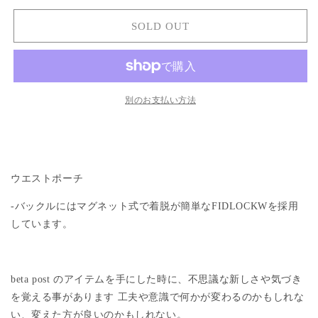
WAIST
WAIST
POUCH
POUCH
SOLD OUT
の
の
数
数
量
量
を
を
別のお支払い方法
減
増
ら
や
す
す
ウエストポーチ
-バックルにはマグネット式で着脱が簡単なFIDLOCKWを採用
しています。
beta post のアイテムを手にした時に、不思議な新しさや気づき
を覚える事があります 工夫や意識で何かが変わるのかもしれな
い、
変えた方が良いのかもしれない。