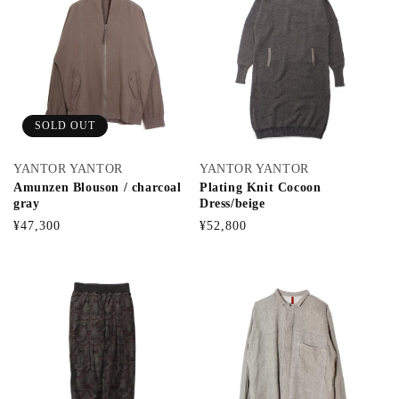
SOLD OUT
YANTOR YANTOR
YANTOR YANTOR
Amunzen Blouson / charcoal
Plating Knit Cocoon
gray
Dress/beige
通
通
¥47,300
¥52,800
常
常
価
価
格
格