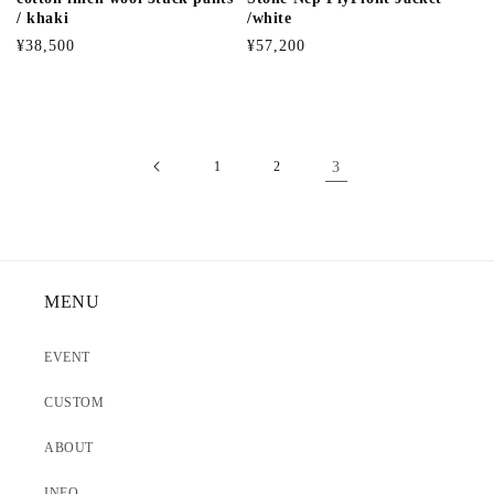
/ khaki
/white
通
通
¥38,500
¥57,200
常
常
価
価
格
格
1
2
3
MENU
EVENT
CUSTOM
ABOUT
INFO