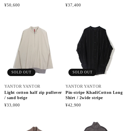
通
通
¥50,600
¥37,400
常
常
価
価
格
格
SOLD OUT
SOLD OUT
YANTOR YANTOR
YANTOR YANTOR
Light cotton half zip pullover
Pin-stripe KhadiCotton Long
/ sand beige
Shirt / 2wide stripe
通
通
¥33,000
¥42,900
常
常
価
価
格
格