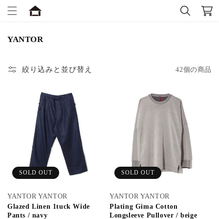
コンテ
ー
ンツに
進む
ト
コ
YANTOR
レ
ク
絞り込みと並び替え
42個の商品
シ
ョ
ン
:
SOLD OUT
SOLD OUT
YANTOR YANTOR
YANTOR YANTOR
Glazed Linen 1tuck Wide
Plating Gima Cotton
Pants / navy
Longsleeve Pullover / beige