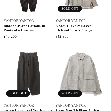
SOLD OUT
YANTOR YANTOR
YANTOR YANTOR
Buddha-Plant CottonRib
Khadi Hickory Pasted
Pants /dark yellow
Flyfront Shirts / beige
通
通
¥46,200
¥42,900
常
常
価
価
格
格
SOLD OUT
SOLD OUT
YANTOR YANTOR
YANTOR YANTOR
cotton linen wool 3tuck pants
Stone Nep FlyFlont Jacket